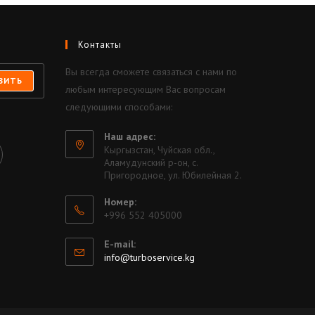
Контакты
Вы всегда сможете связаться с нами по
ВИТЬ
любым интересующим Вас вопросам
следующими способами:
Наш адрес:
Кыргызстан, Чуйская обл.,
Аламудунский р-он, с.
Пригородное, ул. Юбилейная 2.
Номер:
+996 552 405000
E-mail:
info@turboservice.kg